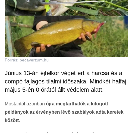
Forrás: pecaverzum.hu
Június 13-án éjfélkor véget ért a harcsa és a
compó fajlagos tilalmi időszaka. Mindkét halfaj
május 5-én 0 órától állt védelem alatt.
Mostantól azonban
újra megtarthatók a kifogott
példányok az érvényben lévő szabályok adta keretek
között
.