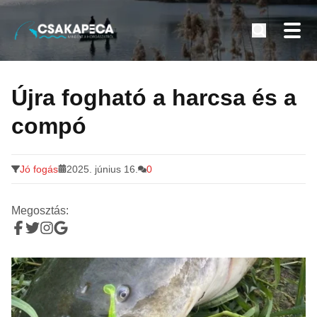
Minden a horgászatról
Tovább
a
Újra fogható a harcsa és a
tartalomra
compó
Jó fogás
2025. június 16.
0
Megosztás: