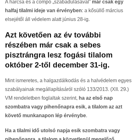
A harcsa és a compó „szabadulásával”
már csak egy
halfaj tilalmi ideje van érvényben
: a kősüllő március
elsejétől áll védelem alatt június 28-ig.
Azt követően az év további
részében már csak a sebes
pisztrángra lesz fogási tilalom
október 2-től december 31-ig.
Mint ismeretes, a halgazdálkodás és a halvédelem egyes
szabályainak megállapításáról szóló 133/2013. (XII. 29.)
VM rendeletben foglaltak szerint,
ha az első nap
szombatra vagy pihenőnapra esik, a tilalom az azt
követő munkanapon lép érvénybe
.
Ha a tilalmi idő utolsó napja esik szombatra vagy
pihenőnapra, a tilalom a közvetlenül megelőző