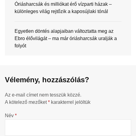
Óriásharcsák és milliókat érő vízparti házak –
különleges világ rejtőzik a kaposújlaki tónál
Egyetlen döntés alapjaiban változtatta meg az
Ebro élővilágát – ma már óriásharcsák uralják a
folyót
Vélemény, hozzászólás?
Az e-mail címet nem tesszük közzé.
A kötelező mezőket
*
karakterrel jelöltük
Név
*