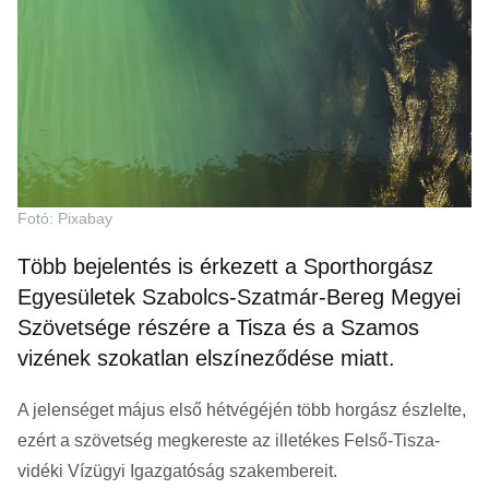
Fotó: Pixabay
Több bejelentés is érkezett a Sporthorgász
Egyesületek Szabolcs-Szatmár-Bereg Megyei
Szövetsége részére a Tisza és a Szamos
vizének szokatlan elszíneződése miatt.
A jelenséget május első hétvégéjén több horgász észlelte,
ezért a szövetség megkereste az illetékes
Felső-Tisza-
vidéki Vízügyi Igazgatóság
szakembereit.