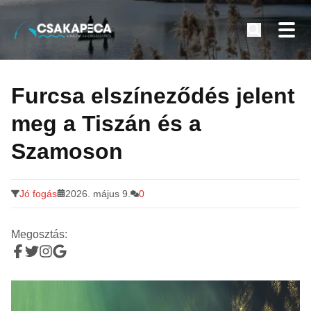
Minden a horgászatról
Tovább
a
Furcsa elszíneződés jelent
tartalomra
meg a Tiszán és a
Szamoson
Jó fogás
2026. május 9.
0
Megosztás: