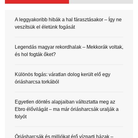
A leggyakoribb hibák a hal fárasztásakor – Így ne
veszítsük el életünk fogását
Legendás magyar rekordhalak – Mekkorák voltak,
és hol fogták őket?
Különös fogás: váratlan dolog került elő egy
óriásharcsa torkából
Egyetlen döntés alapjaiban változtatta meg az
Ebro élővilágát – ma már óriásharcsák uralják a
folyót
Óriásharcsák és milliókat érő vízparti házak –