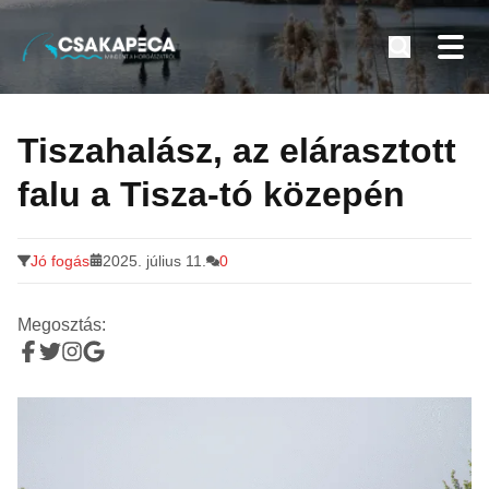
Minden a horgászatról
Tovább
a
Tiszahalász, az elárasztott
tartalomra
falu a Tisza-tó közepén
Jó fogás
2025. július 11.
0
Megosztás: