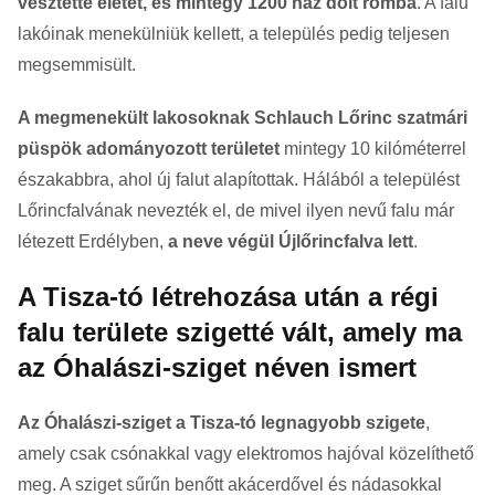
vesztette életét, és mintegy 1200 ház dőlt romba
. A falu
lakóinak menekülniük kellett, a település pedig teljesen
megsemmisült.
A megmenekült lakosoknak Schlauch Lőrinc szatmári
püspök adományozott területet
mintegy 10 kilóméterrel
északabbra, ahol új falut alapítottak. Hálából a települést
Lőrincfalvának nevezték el, de mivel ilyen nevű falu már
létezett Erdélyben,
a neve végül Újlőrincfalva lett
.
A Tisza-tó létrehozása után a régi
falu területe szigetté vált, amely ma
az Óhalászi-sziget néven ismert
Az Óhalászi-sziget a Tisza-tó legnagyobb szigete
,
amely csak csónakkal vagy elektromos hajóval közelíthető
meg. A sziget sűrűn benőtt akácerdővel és nádasokkal