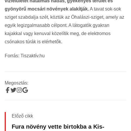
vízfelületét hatalmas nádas, gyékényes terület és
gyönyörű mocsári növények alakítják.
A tavat sok-sok
sziget szabdalja szét, köztük az Óhalászi-sziget, amely az
egyik legizgalmasabb célpont. A látogatók gyakran
kajakkal vagy kenuval közelítik meg, de elektromos
csónakos túrák is elérhetők.
Forrás: Tiszaktív.hu
Megosztás:
Előző cikk
Fura növény vette birtokba a Kis-