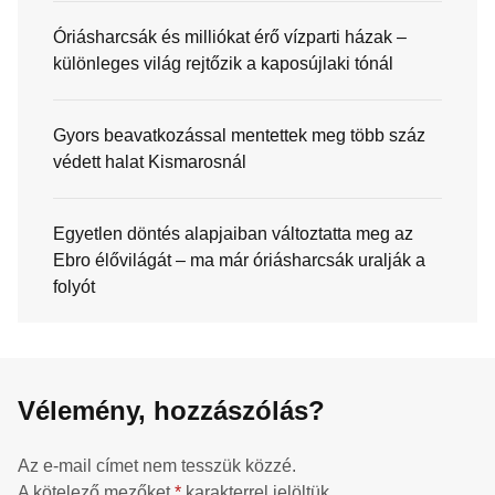
Óriásharcsák és milliókat érő vízparti házak –
különleges világ rejtőzik a kaposújlaki tónál
Gyors beavatkozással mentettek meg több száz
védett halat Kismarosnál
Egyetlen döntés alapjaiban változtatta meg az
Ebro élővilágát – ma már óriásharcsák uralják a
folyót
Vélemény, hozzászólás?
Az e-mail címet nem tesszük közzé.
A kötelező mezőket
*
karakterrel jelöltük