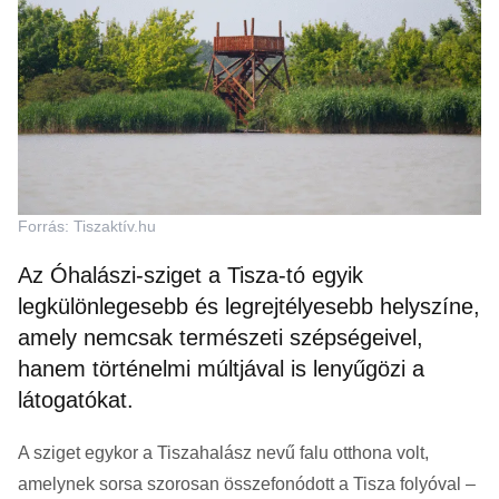
Forrás: Tiszaktív.hu
Az Óhalászi-sziget a Tisza-tó egyik
legkülönlegesebb és legrejtélyesebb helyszíne,
amely nemcsak természeti szépségeivel,
hanem történelmi múltjával is lenyűgözi a
látogatókat.
A sziget egykor a Tiszahalász nevű falu otthona volt,
amelynek sorsa szorosan összefonódott a Tisza folyóval –