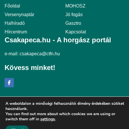
Főoldal
MOHOSZ
Versenynaptár
Jó fogás
Halhíradó
Gasztro
Hírcentrum
Kapcsolat
Csakapeca.hu - A horgász portál
e-mail:
csakapeca@ctfn.hu
Kövess minket!
A weboldalon a minőségi felhasználói élmény érdekében sütiket
Copyright © 2024 csakapeca.hu. Minden jog fenntartva.
használunk.
You can find out more about which cookies we are using or
Általános Szerződési Feltételek
switch them off in
settings
.
Adatkezelési Nyilatkozat
Moderálási elvek