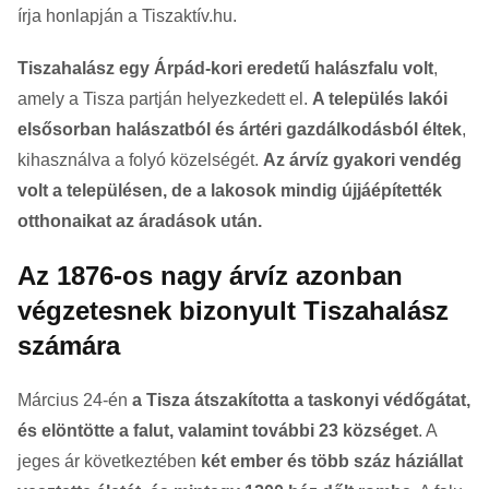
írja honlapján a Tiszaktív.hu.
Tiszahalász egy Árpád-kori eredetű halászfalu volt
,
amely a Tisza partján helyezkedett el.
A település lakói
elsősorban halászatból és ártéri gazdálkodásból éltek
,
kihasználva a folyó közelségét.
Az árvíz gyakori vendég
volt a településen, de a lakosok mindig újjáépítették
otthonaikat az áradások után.
Az 1876-os nagy árvíz azonban
végzetesnek bizonyult Tiszahalász
számára
Március 24-én
a Tisza átszakította a taskonyi védőgátat,
és elöntötte a falut, valamint további 23 községet
. A
jeges ár következtében
két ember és több száz háziállat