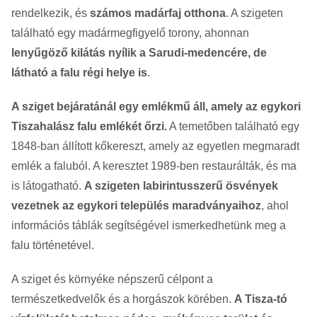
rendelkezik, és
számos madárfaj otthona
. A szigeten
található egy madármegfigyelő torony, ahonnan
lenyűgöző kilátás nyílik a Sarudi-medencére, de
látható a falu régi helye is
.
A sziget bejáratánál egy emlékmű áll, amely az egykori
Tiszahalász falu emlékét őrzi.
A temetőben található egy
1848-ban állított kőkereszt, amely az egyetlen megmaradt
emlék a faluból. A keresztet 1989-ben restaurálták, és ma
is látogatható.
A szigeten labirintusszerű ösvények
vezetnek az egykori település maradványaihoz
, ahol
információs táblák segítségével ismerkedhetünk meg a
falu történetével.
A sziget és környéke népszerű célpont a
természetkedvelők és a horgászok körében.
A Tisza-tó