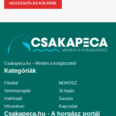
Csakapeca.hu – Minden a horgászatról
Kategóriák
Főoldal
MOHOSZ
Versenynaptár
Jó fogás
Halhíradó
Gasztro
Hírcentrum
Kapcsolat
Csakapeca.hu - A horgász portál