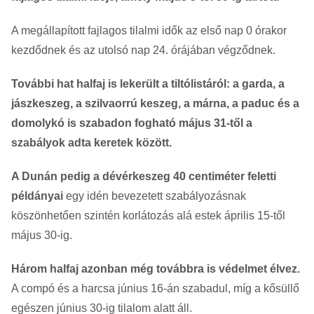
A megállapított fajlagos tilalmi idők az első nap 0 órakor
kezdődnek és az utolsó nap 24. órájában végződnek.
További hat halfaj is lekerült a tiltólistáról: a garda, a
jászkeszeg, a szilvaorrú keszeg, a márna, a paduc és a
domolykó is szabadon fogható május 31-től a
szabályok adta keretek között.
A Dunán pedig a dévérkeszeg 40 centiméter feletti
példányai
egy idén bevezetett szabályozásnak
köszönhetően szintén korlátozás alá estek április 15-től
május 30-ig.
Három halfaj azonban még továbbra is védelmet élvez.
A compó és a harcsa június 16-án szabadul, míg a kősüllő
egészen június 30-ig tilalom alatt áll.