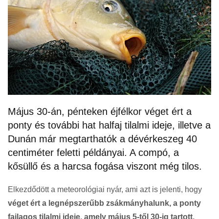
Május 30-án, pénteken éjfélkor véget ért a
ponty és további hat halfaj tilalmi ideje, illetve a
Dunán már megtarthatók a dévérkeszeg 40
centiméter feletti példányai. A compó, a
kősüllő és a harcsa fogása viszont még tilos.
Elkezdődött a meteorológiai nyár, ami azt is jelenti, hogy
véget ért a legnépszerűbb zsákmányhalunk, a ponty
fajlagos tilalmi ideje, amely május 5-től 30-ig tartott.