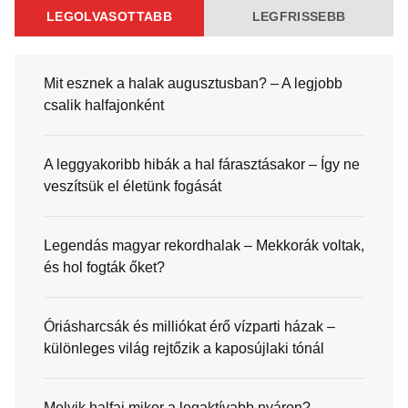
LEGOLVASOTTABB
LEGFRISSEBB
Mit esznek a halak augusztusban? – A legjobb
csalik halfajonként
A leggyakoribb hibák a hal fárasztásakor – Így ne
veszítsük el életünk fogását
Legendás magyar rekordhalak – Mekkorák voltak,
és hol fogták őket?
Óriásharcsák és milliókat érő vízparti házak –
különleges világ rejtőzik a kaposújlaki tónál
Melyik halfaj mikor a legaktívabb nyáron? –