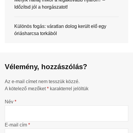
Időzítsd jól a horgászatot!
Különös fogás: váratlan dolog került elő egy
óriásharcsa torkából
Vélemény, hozzászólás?
Az e-mail címet nem tesszük közzé.
A kötelező mezőket
*
karakterrel jelöltük
Név
*
E-mail cím
*