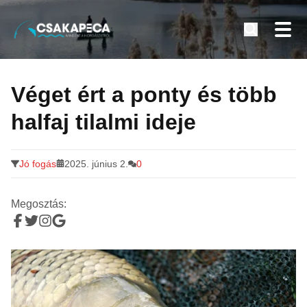
Minden a horgászatról
Tovább
a
Véget ért a ponty és több
tartalomra
halfaj tilalmi ideje
Jó fogás
2025. június 2.
0
Megosztás: