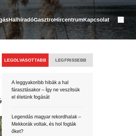
ogás
Halhíradó
Gasztro
Hírcentrum
Kapcsolat
LEGOLVASOTTABB
LEGFRISSEBB
A leggyakoribb hibák a hal
fárasztásakor – Így ne veszítsük
el életünk fogását
Legendás magyar rekordhalak –
Mekkorák voltak, és hol fogták
őket?