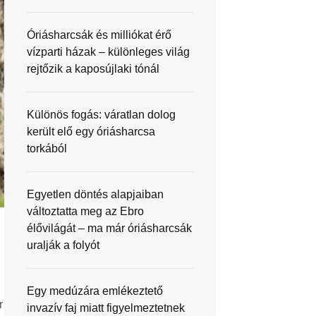
Óriásharcsák és milliókat érő
vízparti házak – különleges világ
rejtőzik a kaposújlaki tónál
Különös fogás: váratlan dolog
került elő egy óriásharcsa
torkából
Egyetlen döntés alapjaiban
változtatta meg az Ebro
élővilágát – ma már óriásharcsák
uralják a folyót
Egy medúzára emlékeztető
r
invazív faj miatt figyelmeztetnek