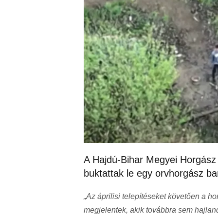
A Hajdú-Bihar Megyei Horgász
buktattak le egy orvhorgász b
„Az áprilisi telepítéseket követően a h
megjelentek, akik továbbra sem hajlan