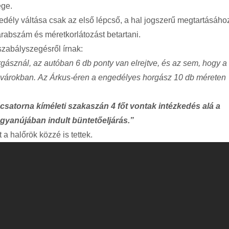
ége.
gedély váltása csak az első lépcső, a hal jogszerű megtartásáho
arabszám és méretkorlátozást betartani.
szabályszegésről írnak:
gásznál, az autóban 6 db ponty van elrejtve, és az sem, hogy a
eli övárokban. Az Árkus-éren a engedélyes horgász 10 db méreten
csatorna kíméleti szakaszán 4 főt vontak intézkedés alá a
gyanújában indult büntetőeljárás.”
 a halőrök közzé is tettek.