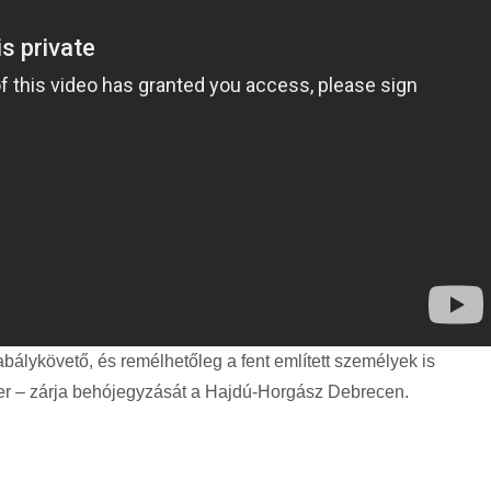
álykövető, és remélhetőleg a fent említett személyek is
er – zárja behójegyzását a Hajdú-Horgász Debrecen.