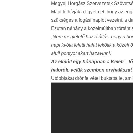
Megyei Horgász Szervezetek Szövets
Majd felhívják a figyelmet, hogy az en
szükséges a fogási naplót vezetni, a d
Ezután néhány a közelmúltban történt 
„Nem megfelelő hozzáállás, hogy a hor
napi kvóta feletti halat lekötik a köz
aluli pontyot akart hazavinni.
Az elmúlt egy hónapban a Keleti – fő
halőrök, velük szemben orvhalászat 
Utóbbiakat drónfelvétel buktatta le, amit