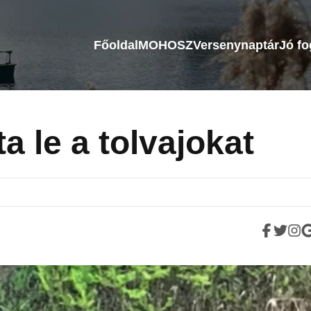
Főoldal
MOHOSZ
Versenynaptár
Jó f
a le a tolvajokat