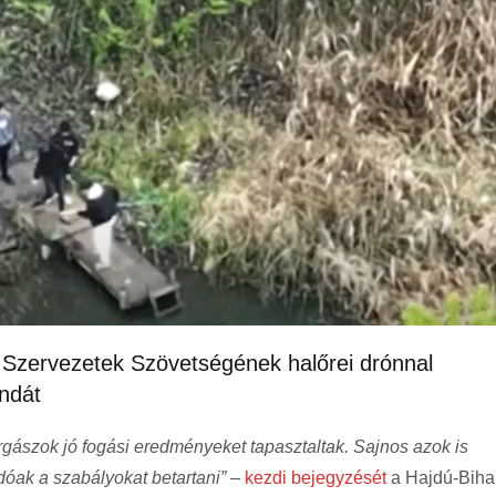
 Szervezetek Szövetségének halőrei drónnal
andát
orgászok jó fogási eredményeket tapasztaltak. Sajnos azok is
dóak a szabályokat betartani”
–
kezdi bejegyzését
a Hajdú-Biha