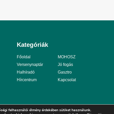
Kategóriák
Főoldal
MOHOSZ
Versenynaptár
Jó fogás
Halhíradó
Gasztro
Hírcentrum
Kapcsolat
ségi felhasználói élmény érdekében sütiket használunk.
Általános Szerződési