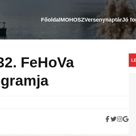
Főoldal
MOHOSZ
Versenynaptár
Jó f
32. FeHoVa
L
ogramja