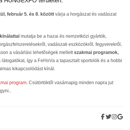
t a HUNGEXPO területén.
l, február 5. és 8. között
várja a horgászat és vadászat
kínálattal
mutatja be a hazai és nemzetközi gyártók,
rgászfelszerelésekről, vadászati eszközökről, fegyverekről,
táson a vásárlási lehetőségek mellett
szakmai programok,
a látogatókat, így a FeHoVa a tapasztalt sportolók és a hobbi
almas kikapcsolódást kínál.
kmai program
. Csütörtöktől vasárnapig minden napra jut
gyni..