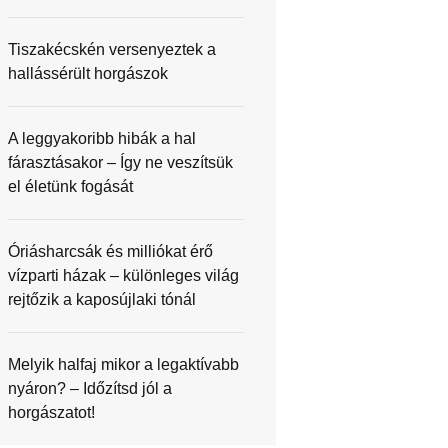
Tiszakécskén versenyeztek a
hallássérült horgászok
A leggyakoribb hibák a hal
fárasztásakor – Így ne veszítsük
el életünk fogását
Óriásharcsák és milliókat érő
vízparti házak – különleges világ
rejtőzik a kaposújlaki tónál
Melyik halfaj mikor a legaktívabb
nyáron? – Időzítsd jól a
horgászatot!