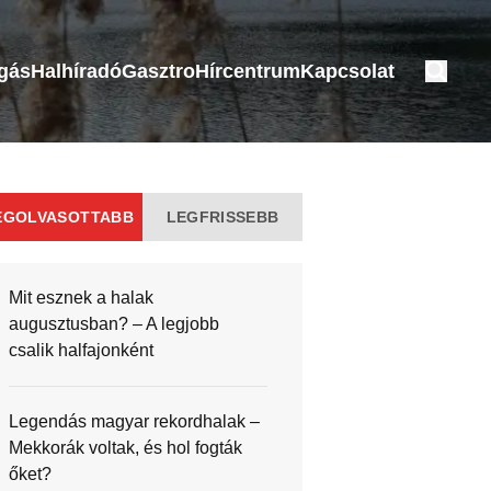
ogás
Halhíradó
Gasztro
Hírcentrum
Kapcsolat
EGOLVASOTTABB
LEGFRISSEBB
Mit esznek a halak
augusztusban? – A legjobb
csalik halfajonként
Legendás magyar rekordhalak –
Mekkorák voltak, és hol fogták
őket?