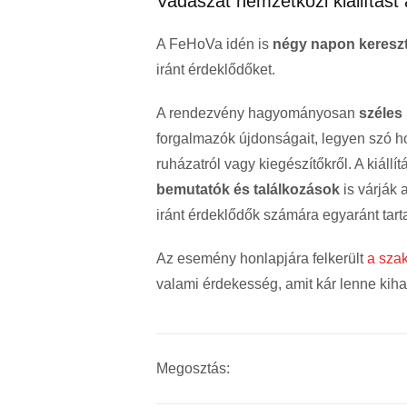
Vadászat nemzetközi kiállítás
A FeHoVa idén is
négy napon keresztü
iránt érdeklődőket.
A rendezvény hagyományosan
széles 
forgalmazók újdonságait, legyen szó ho
ruházatról vagy kiegészítőkről. A kiállí
bemutatók és találkozások
is várják 
iránt érdeklődők számára egyaránt tart
Az esemény honlapjára felkerült
a sza
valami érdekesség, amit kár lenne kiha
Megosztás: