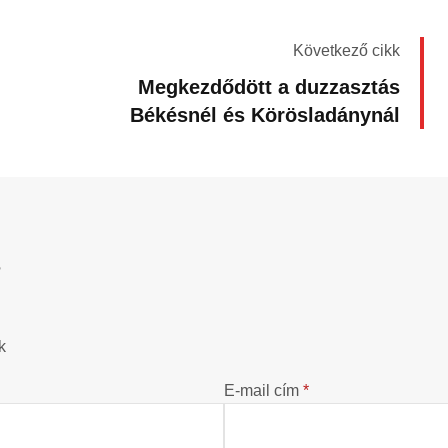
Következő cikk
Megkezdődött a duzzasztás
Békésnél és Körösladánynál
?
k
E-mail cím
*