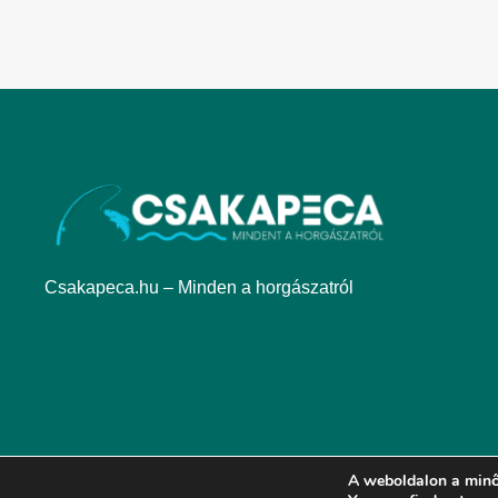
Csakapeca.hu – Minden a horgászatról
A weboldalon a minő
Copyright © 2024 csakapeca.hu. Minden jog fenntartva.