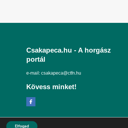
Csakapeca.hu - A horgász
portál
e-mail:
csakapeca@ctfn.hu
Kövess minket!
Elfogad
 Feltételek
Adatkezelési Nyilatkozat
Moderálási elvek
Impresszum