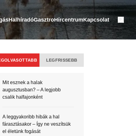
ogás
Halhíradó
Gasztro
Hírcentrum
Kapcsolat
EGOLVASOTTABB
LEGFRISSEBB
Mit esznek a halak
augusztusban? – A legjobb
csalik halfajonként
A leggyakoribb hibák a hal
fárasztásakor – Így ne veszítsük
el életünk fogását