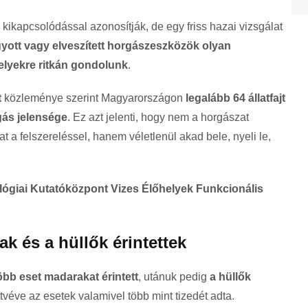
 kikapcsolódással azonosítják, de egy friss hazai vizsgálat
gyott vagy elveszített horgászeszközök olyan
elyekre ritkán gondolunk
.
t
közleménye szerint Magyarországon
legalább 64 állatfajt
gás jelensége
. Ez azt jelenti, hogy nem a horgászat
at a felszereléssel, hanem véletlenül akad bele, nyeli le,
giai Kutatóközpont Vizes Élőhelyek Funkcionális
 és a hüllők érintettek
öbb eset madarakat érintett
, utánuk pedig
a hüllők
ttvéve az esetek valamivel több mint tizedét adta.