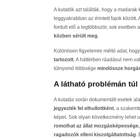
A kutatók azt találták, hogy a madarak
leggyakrabban az érintett fajok között.
fordult elő a legtöbbször, sok esetben a
közben sérült meg
.
Különösen figyelemre méltó adat, hog
tartozott
. A háttérben ráadásul nem val
túlnyomó többsége
mindössze horgás
A látható problémán túl
A kutatás során dokumentált esetek al
jegyezték fel elhullottként
, a szakemb
képet. Sok olyan következmény lehet u
romolhat az állat mozgásképessége,
ragadozók elleni kiszolgáltatottság
.