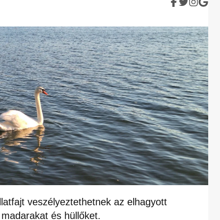
atfajt veszélyeztethetnek az elhagyott
madarakat és hüllőket.