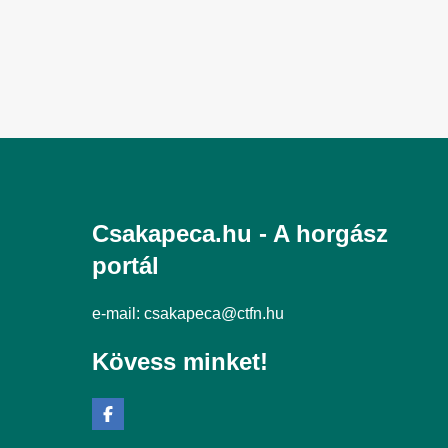
Csakapeca.hu - A horgász
portál
e-mail:
csakapeca@ctfn.hu
Kövess minket!