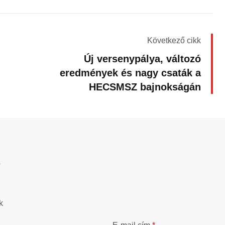
Következő cikk
Új versenypálya, változó
eredmények és nagy csaták a
HECSMSZ bajnokságán
?
k