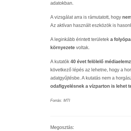
adatokban.
A vizsgálat arra is rámutatott, hogy
nem
Az aktívan használt eszközök is hason
A leginkább érintett területek
a folyópa
környezete
voltak.
A kutatók
40 évet felölelő médiaelemz
következő lépés az lehetne, hogy a hor
adatgyűjtésbe. A kutatás nem a horgász
odafigyelésnek a vízparton is lehet
Forrás: MTI
Megosztás: