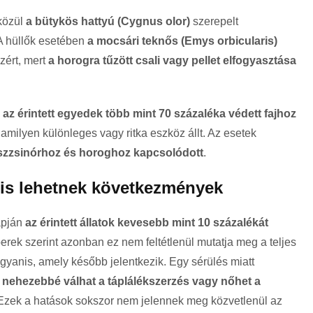
 közül
a bütykös hattyú (Cygnus olor)
szerepelt
 A hüllők esetében
a mocsári teknős (Emys orbicularis)
zért, mert
a horogra tűzött csali vagy pellet elfogyasztása
y
az érintett egyedek több mint 70 százaléka védett fajhoz
amilyen különleges vagy ritka eszköz állt. Az esetek
zzsinórhoz és horoghoz kapcsolódott
.
 is lehetnek következmények
apján
az érintett állatok kevesebb mint 10 százalékát
erek szerint azonban ez nem feltétlenül mutatja meg a teljes
gyanis, amely később jelentkezik. Egy sérülés miatt
 nehezebbé válhat a táplálékszerzés vagy nőhet a
 Ezek a hatások sokszor nem jelennek meg közvetlenül az