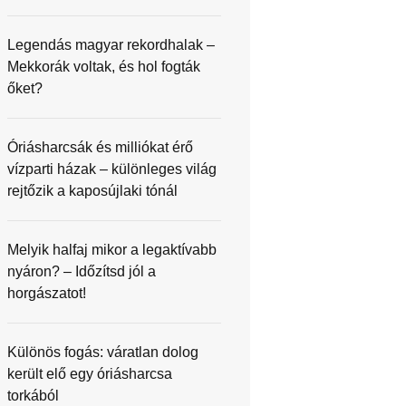
Legendás magyar rekordhalak –
Mekkorák voltak, és hol fogták
őket?
Óriásharcsák és milliókat érő
vízparti házak – különleges világ
rejtőzik a kaposújlaki tónál
Melyik halfaj mikor a legaktívabb
nyáron? – Időzítsd jól a
horgászatot!
Különös fogás: váratlan dolog
került elő egy óriásharcsa
torkából