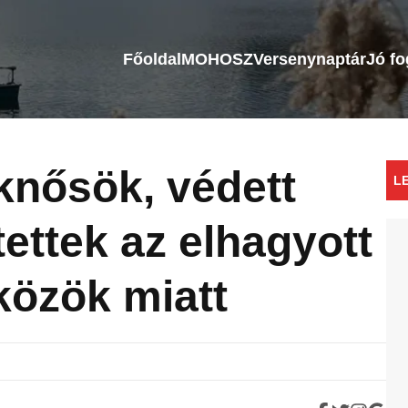
Főoldal
MOHOSZ
Versenynaptár
Jó f
knősök, védett
L
ntettek az elhagyott
özök miatt