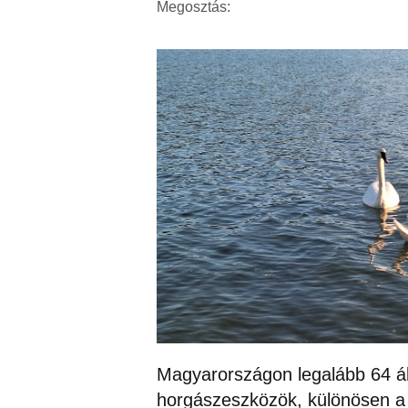
Megosztás:
Magyarországon legalább 64 áll
horgászeszközök, különösen a 