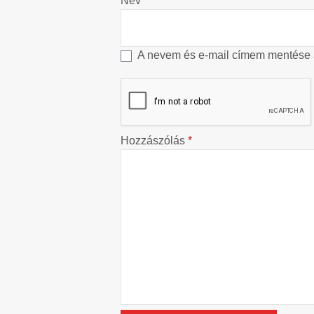
Név
*
A nevem és e-mail címem mentése
Hozzászólás
*