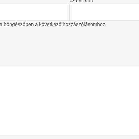
E-mail cím
*
 a böngészőben a következő hozzászólásomhoz.