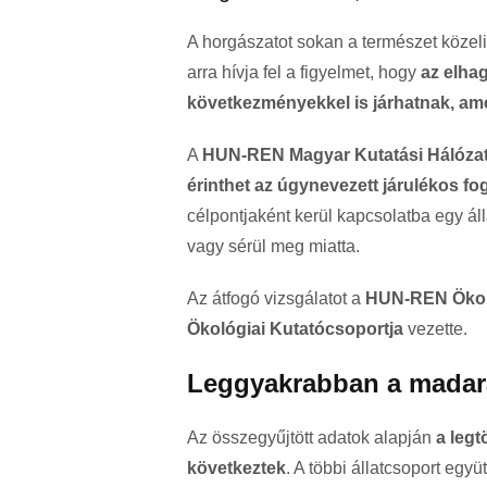
A horgászatot sokan a természet közeli
arra hívja fel a figyelmet, hogy
az elha
következményekkel is járhatnak, am
A
HUN-REN Magyar Kutatási Hálóza
érinthet az úgynevezett járulékos fo
célpontjaként kerül kapcsolatba egy áll
vagy sérül meg miatta.
Az átfogó vizsgálatot a
HUN-REN Ökoló
Ökológiai Kutatócsoportja
vezette.
Leggyakrabban a madarak
Az összegyűjtött adatok alapján
a legt
következtek
. A többi állatcsoport együ