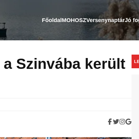
Főoldal
MOHOSZ
Versenynaptár
Jó f
 a Szinvába került
L