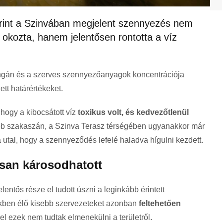
zerint a Szinvában megjelent szennyezés nem
okozta, hanem jelentősen rontotta a víz
ngán és a szerves szennyezőanyagok koncentrációja
t határértékeket.
, hogy a kibocsátott víz
toxikus volt, és kedvezőtlenül
óbb szakaszán, a Szinva Terasz térségében ugyanakkor már
 utal, hogy a szennyeződés lefelé haladva hígulni kezdett.
osan károsodhatott
entős része el tudott úszni a leginkább érintett
kben élő kisebb szervezeteket azonban
feltehetően
vel ezek nem tudtak elmenekülni a területről.