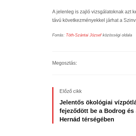
A jelenleg is zajló vizsgálatoknak azt 
távú következményekkel járhat a Szinva
Forrás:
Tóth-Szántai József
közösségi oldala
Megosztás:
Előző cikk
Jelentős ökológiai vízpótl
fejeződött be a Bodrog és
Hernád térségében