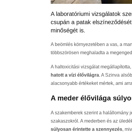
A laboratóriumi vizsgálatok s
csupán a patak elszíneződését 
minőségét is.
A beömlés környezetében a vas, a ma
többszörösen meghaladta a megengedet
A haltoxicitási vizsgálat megállapította
hatott a vízi élővilágra
. A Szinva als
alacsonyabb értékeket mértek, ami arra
A meder élővilága súly
A szakemberek szerint a halállomány jel
szakaszokról. A mederben és az üledé
súlyosan érintette a szennyezés
, mi