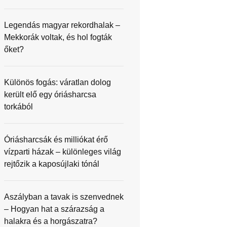
Legendás magyar rekordhalak –
Mekkorák voltak, és hol fogták
őket?
Különös fogás: váratlan dolog
került elő egy óriásharcsa
torkából
Óriásharcsák és milliókat érő
vízparti házak – különleges világ
rejtőzik a kaposújlaki tónál
Aszályban a tavak is szenvednek
– Hogyan hat a szárazság a
halakra és a horgászatra?