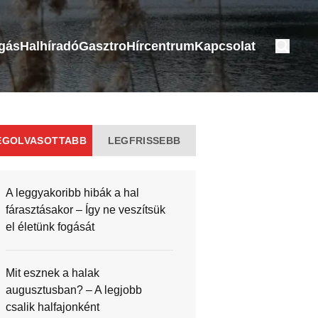
ogás
Halhíradó
Gasztro
Hírcentrum
Kapcsolat
EGOLVASOTTABB
LEGFRISSEBB
A leggyakoribb hibák a hal
fárasztásakor – Így ne veszítsük
el életünk fogását
Mit esznek a halak
augusztusban? – A legjobb
csalik halfajonként