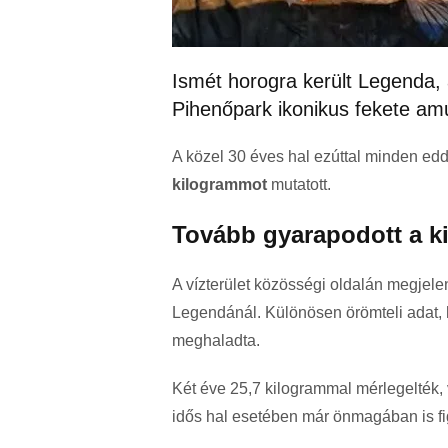
Ismét horogra került Legenda,
Pihenőpark ikonikus fekete amu
A közel 30 éves hal ezúttal minden edd
kilogrammot
mutatott.
Tovább gyarapodott a ki
A vízterület közösségi oldalán megjele
Legendánál. Különösen örömteli adat, 
meghaladta.
Két éve 25,7 kilogrammal mérlegelték,
idős hal esetében már önmagában is fi