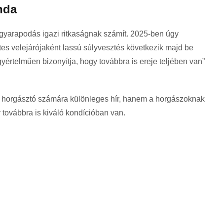
nda
 gyarapodás igazi ritkaságnak számít. 2025-ben úgy
es velejárójaként lassú súlyvesztés következik majd be
értelműen bizonyítja, hogy továbbra is ereje teljében van”
 horgásztó számára különleges hír, hanem a horgászoknak
r továbbra is kiváló kondícióban van.