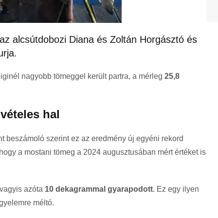
 az alcsútdobozi Diana és Zoltán Horgásztó és
rja.
iginél nagyobb tömeggel került partra, a mérleg
25,8
vételes hal
nt beszámoló szerint ez az eredmény új egyéni rekord
hogy a mostani tömeg a 2024 augusztusában mért értéket is
 vagyis azóta
10 dekagrammal gyarapodott
. Ez egy ilyen
gyelemre méltó.