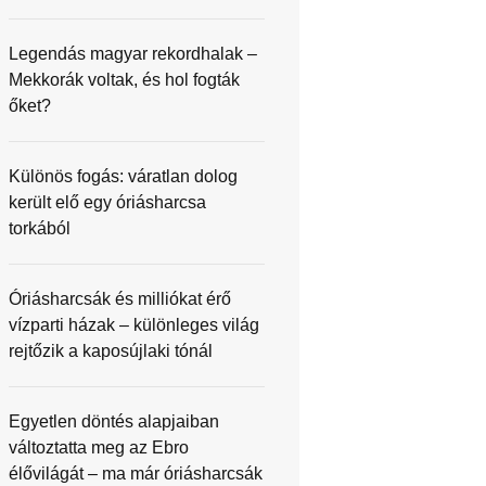
Legendás magyar rekordhalak –
Mekkorák voltak, és hol fogták
őket?
Különös fogás: váratlan dolog
került elő egy óriásharcsa
torkából
Óriásharcsák és milliókat érő
vízparti házak – különleges világ
rejtőzik a kaposújlaki tónál
Egyetlen döntés alapjaiban
változtatta meg az Ebro
élővilágát – ma már óriásharcsák