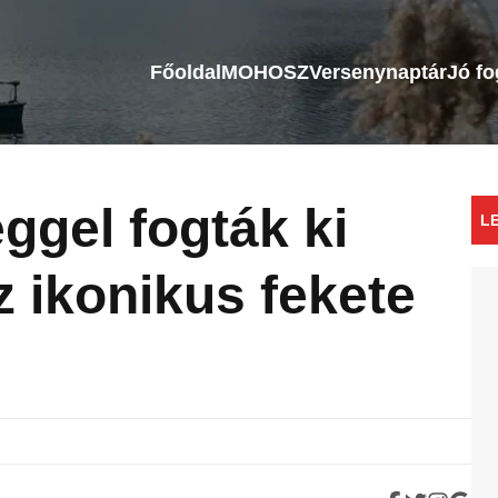
Főoldal
MOHOSZ
Versenynaptár
Jó f
gel fogták ki
L
z ikonikus fekete