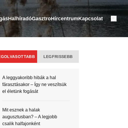
ogás
Halhíradó
Gasztro
Hírcentrum
Kapcsolat
EGOLVASOTTABB
LEGFRISSEBB
A leggyakoribb hibák a hal
fárasztásakor – Így ne veszítsük
el életünk fogását
Mit esznek a halak
augusztusban? – A legjobb
csalik halfajonként